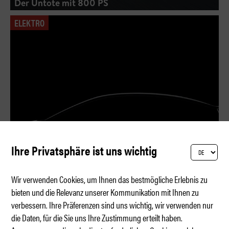
Der Untote mit 800 PS
ELEKTRO
Ihre Privatsphäre ist uns wichtig
Wir verwenden Cookies, um Ihnen das bestmögliche Erlebnis zu
bieten und die Relevanz unserer Kommunikation mit Ihnen zu
verbessern. Ihre Präferenzen sind uns wichtig, wir verwenden nur
Audi A2 e-tron: Lieber spät als nie
die Daten, für die Sie uns Ihre Zustimmung erteilt haben.