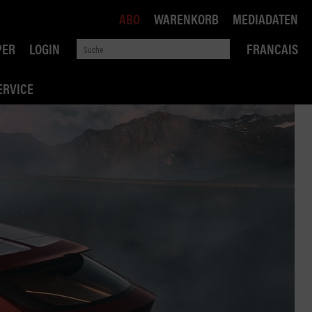
ABO
WARENKORB
MEDIADATEN
PER
LOGIN
FRANCAIS
ERVICE
ROBIN ROAD
AI RECHTSBERATUNG
VERKEHRSPOLITIK
WETTBEWERB