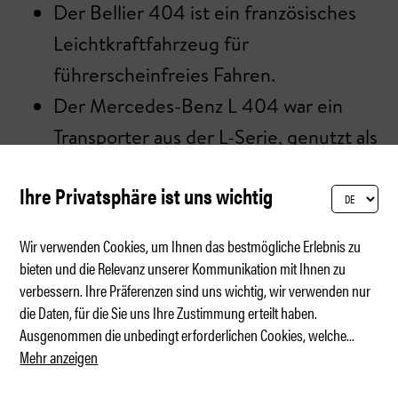
Der Bellier 404 ist ein französisches
Leichtkraftfahrzeug für
führerscheinfreies Fahren.
Der Mercedes-Benz L 404 war ein
Transporter aus der L-Serie, genutzt als
Militär- und Nutzfahrzeug.
Ihre Privatsphäre ist uns wichtig
Wir verwenden Cookies, um Ihnen das bestmögliche Erlebnis zu
> Gute Fahrt und viel Spass auf unserer
bieten und die Relevanz unserer Kommunikation mit Ihnen zu
verbessern. Ihre Präferenzen sind uns wichtig, wir verwenden nur
Webseite!
die Daten, für die Sie uns Ihre Zustimmung erteilt haben.
Ausgenommen die unbedingt erforderlichen Cookies, welche
...
Mehr anzeigen