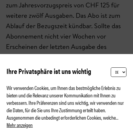
zum Jahresvorzugspreis von CHF 125 für
weitere zwölf Ausgaben. Das Abo ist zum
Ablauf der Bezugszeit kündbar. Sollte das
Abonnement nicht vier Wochen vor
Erscheinen der letzten Ausgabe des
Bezugszeitraums gekündigt werden,
verlängert es sich automatisch um ein
Ihre Privatsphäre ist uns wichtig
weiteres Jahr.
Wir verwenden Cookies, um Ihnen das bestmögliche Erlebnis zu
bieten und die Relevanz unserer Kommunikation mit Ihnen zu
verbessern. Ihre Präferenzen sind uns wichtig, wir verwenden nur
die Daten, für die Sie uns Ihre Zustimmung erteilt haben.
Ausgenommen die unbedingt erforderlichen Cookies, welche
...
Mehr anzeigen