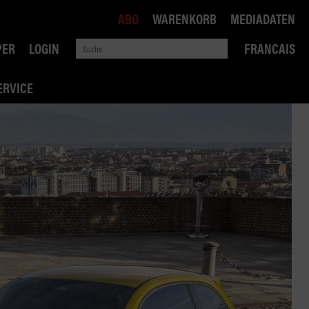
ABO
WARENKORB
MEDIADATEN
PER
LOGIN
FRANCAIS
ERVICE
ROBIN ROAD
AI RECHTSBERATUNG
VERKEHRSPOLITIK
WETTBEWERB