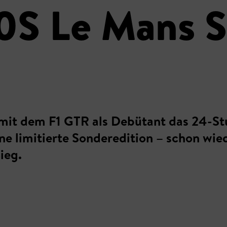
S Le Mans S
 mit dem F1 GTR als Debütant das 24-S
e limitierte Sonderedition – schon wiede
ieg.