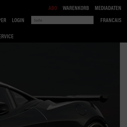
ABO
WARENKORB
MEDIADATEN
PER
LOGIN
FRANCAIS
ERVICE
ROBIN ROAD
AI RECHTSBERATUNG
VERKEHRSPOLITIK
WETTBEWERB