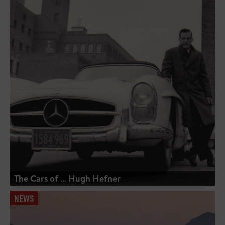
The Cars of … Hugh Hefner
NEWS