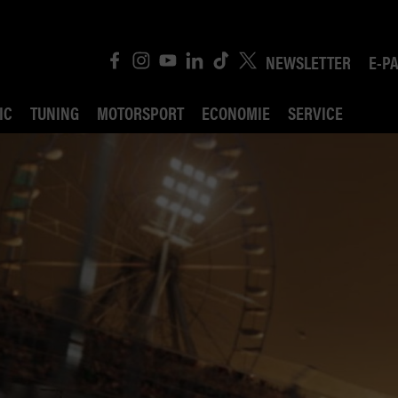
NEWSLETTER
E-P
IC
TUNING
MOTORSPORT
ECONOMIE
SERVICE
ROBIN ROAD
AI CONSEIL JURIDI
POLITIQUE DES TR
COMPÉTITION