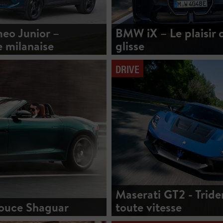
eo Junior –
BMW iX – Le plaisir d
e milanaise
glisse
DRIVE
Maserati GT2 - Tride
douce Shaguar
toute vitesse