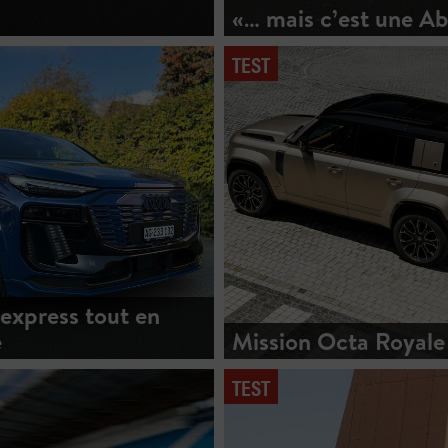
«… mais c’est une Ab
TEST
 express tout en
e
Mission Octa Royale
TEST