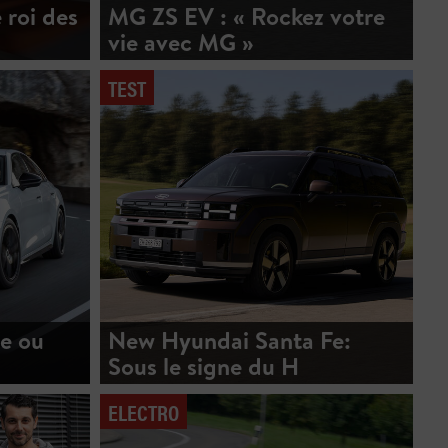
 roi des
MG ZS EV : « Rockez votre
vie avec MG »
TEST
ve ou
New Hyundai Santa Fe:
Sous le signe du H
ELECTRO