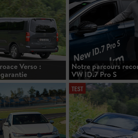
roace Verso :
Notre parcours reco
 garantie
VW ID.7 Pro S
TEST