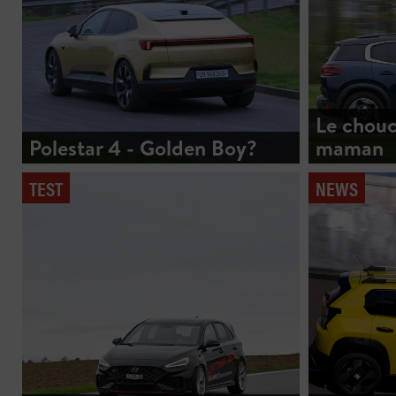
Le chouc
Polestar 4 - Golden Boy?
maman
TEST
NEWS