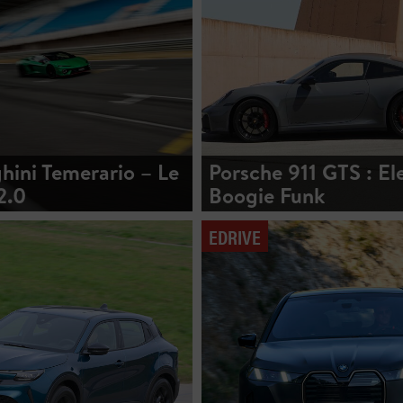
ini Temerario – Le
Porsche 911 GTS : El
2.0
Boogie Funk
EDRIVE