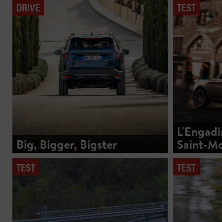
DRIVE
TEST
L'Engadi
Big, Bigger, Bigster
Saint-Mo
TEST
TEST