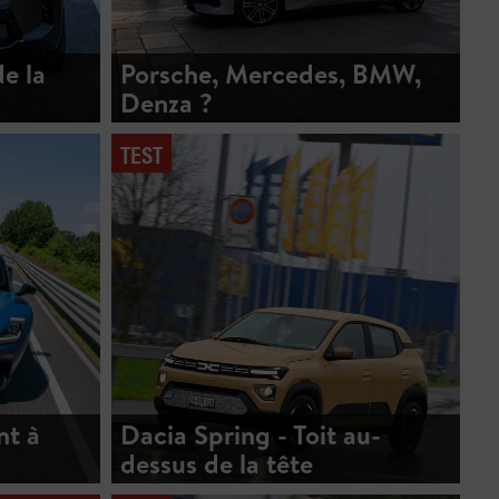
e la
Porsche, Mercedes, BMW,
Denza ?
TEST
nt à
Dacia Spring - Toit au-
dessus de la tête