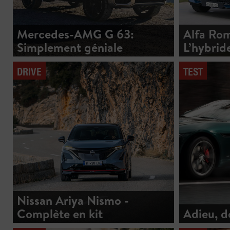
Mercedes-AMG G 63:
Alfa Rom
Simplement géniale
L’hybrid
DRIVE
TEST
Nissan Ariya Nismo -
Complète en kit
Adieu, 