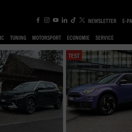
NEWSLETTER
E-P
IC
TUNING
MOTORSPORT
ECONOMIE
SERVICE
TEST
ROBIN ROAD
AI CONSEIL JURIDI
POLITIQUE DES TR
COMPÉTITION