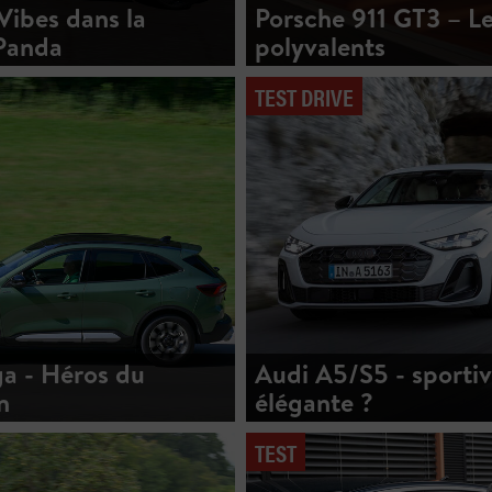
ibes dans la
Porsche 911 GT3 – Le
Panda
polyvalents
TEST DRIVE
a - Héros du
Audi A5/S5 - sporti
n
élégante ?
TEST