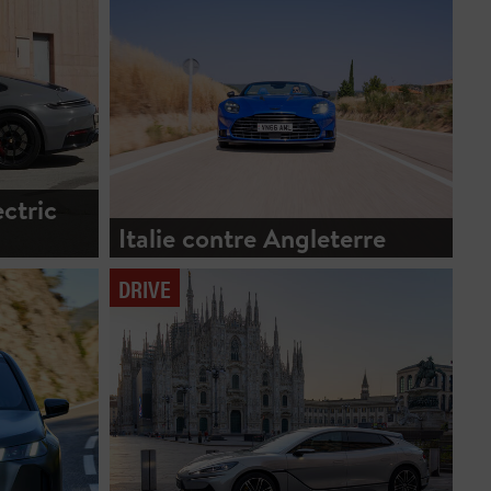
ectric
Italie contre Angleterre
DRIVE