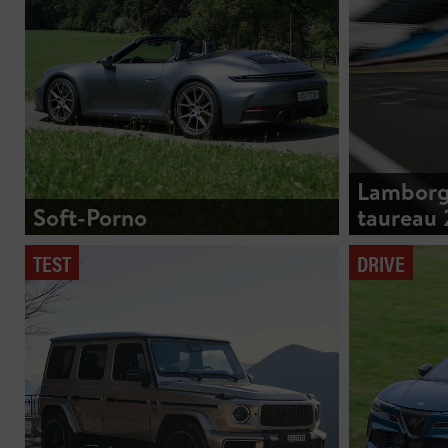
Lamborgh
Soft-Porno
taureau 
TEST
DRIVE