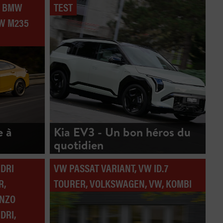
, BMW
TEST
MW M235
e à
Kia EV3 - Un bon héros du
quotidien
NDRI
VW PASSAT VARIANT, VW ID.7
R,
TOURER, VOLKSWAGEN, VW, KOMBI
ENZO
DRI,