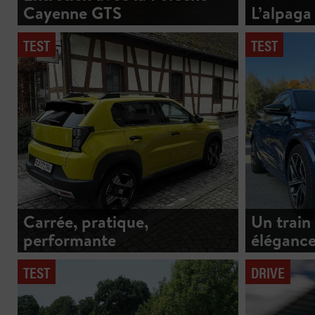
Cayenne GTS
L’alpaga
TEST
TEST
Carrée, pratique,
Un train
performante
éléganc
TEST
DRIVE