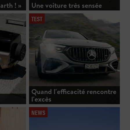
arth ! »
Une voiture très sensée
TEST
Quand l'efficacité rencontre
l'excès
NEWS