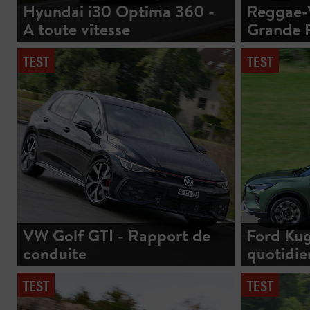
Hyundai i30 Optima 360 -
Reggae-V
A toute vitesse
Grande 
TEST
TEST
VW Golf GTI - Rapport de
Ford Kug
conduite
quotidie
TEST
TEST