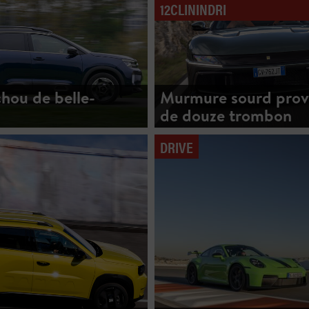
12CLININDRI
hou de belle-
Murmure sourd prov
de douze trombon
DRIVE