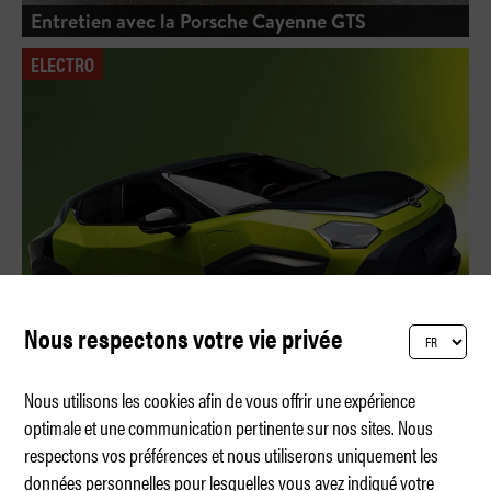
Entretien avec la Porsche Cayenne GTS
ELECTRO
Nous respectons votre vie privée
Nous utilisons les cookies afin de vous offrir une expérience
optimale et une communication pertinente sur nos sites. Nous
respectons vos préférences et nous utiliserons uniquement les
Le Nissan Juke passe au tout électrique
données personnelles pour lesquelles vous avez indiqué votre