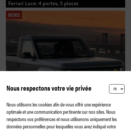
Ferrari Luce: 4 portes, 5 places
NEWS
Nous respectons votre vie privée
Nous utilisons les cookies afin de vous offrir une expérience
optimale et une communication pertinente sur nos sites. Nous
respectons vos préférences et nous utiliserons uniquement les
Slate Truck – spartiate et coloré
données personnelles pour lesquelles vous avez indiqué votre