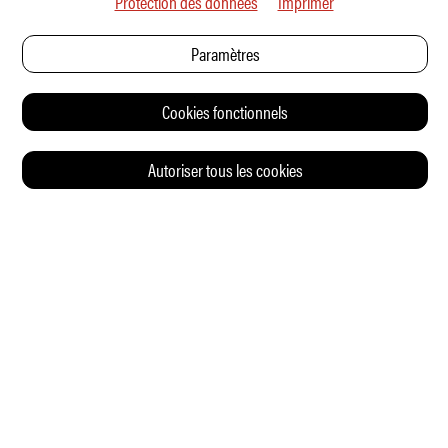
Protection des données
Imprimer
Paramètres
Cookies fonctionnels
Autoriser tous les cookies
© 2026 Auto Illustrierte
CONTACT
CGV
CHARTE DE CONFIDENTIALITÉ
IMPRESSUM