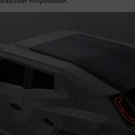
ockbuster hollywoodien.