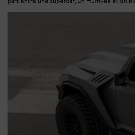
part entre une supercar, un Humvee et un bl