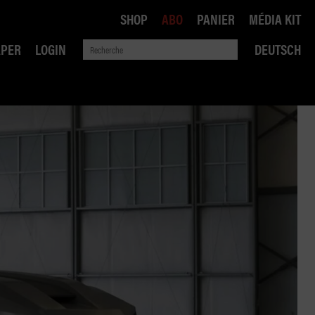
SHOP
ABO
PANIER
MÉDIA KIT
APER
LOGIN
DEUTSCH
QUE
ANSPORTS