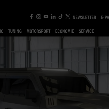
NEWSLETTER
E-P
IC
TUNING
MOTORSPORT
ECONOMIE
SERVICE
ROBIN ROAD
AI CONSEIL JURIDI
POLITIQUE DES TR
COMPÉTITION