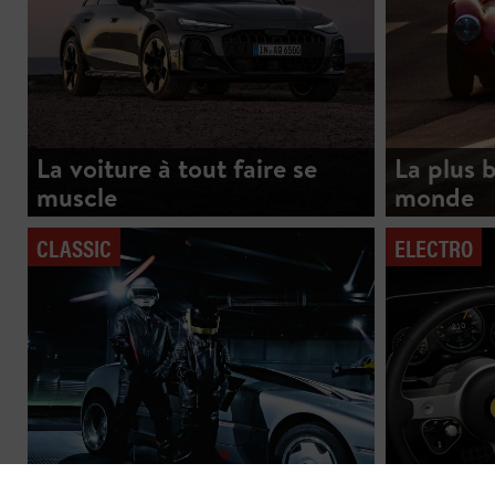
La voiture à tout faire se
La plus 
muscle
monde
CLASSIC
ELECTRO