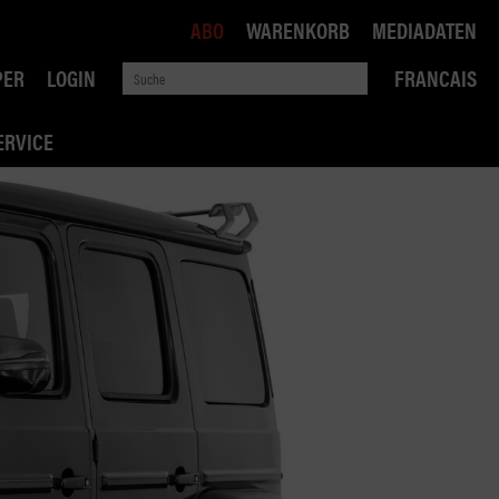
ABO
WARENKORB
MEDIADATEN
PER
LOGIN
FRANCAIS
ERVICE
ROBIN ROAD
AI RECHTSBERATUNG
VERKEHRSPOLITIK
WETTBEWERB