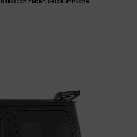
hliesslich haben beide ähnliche