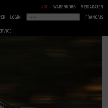
ABO
WARENKORB
MEDIADATEN
PER
LOGIN
FRANCAIS
ERVICE
ROBIN ROAD
AI RECHTSBERATUNG
VERKEHRSPOLITIK
WETTBEWERB