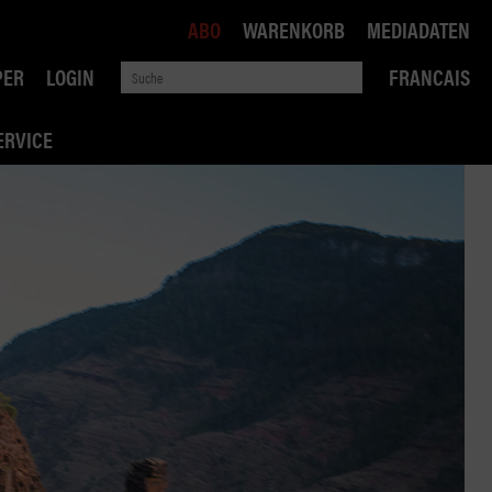
ABO
WARENKORB
MEDIADATEN
PER
LOGIN
FRANCAIS
ERVICE
ROBIN ROAD
AI RECHTSBERATUNG
VERKEHRSPOLITIK
WETTBEWERB