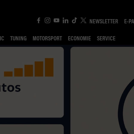
NEWSLETTER
E-P
IC
TUNING
MOTORSPORT
ECONOMIE
SERVICE
ROBIN ROAD
AI CONSEIL JURIDI
POLITIQUE DES TR
COMPÉTITION