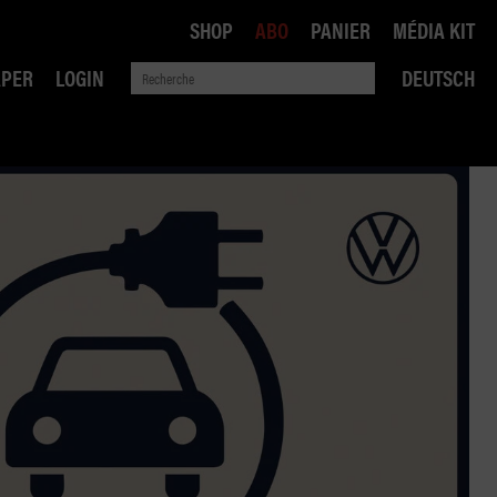
SHOP
ABO
PANIER
MÉDIA KIT
APER
LOGIN
DEUTSCH
QUE
ANSPORTS