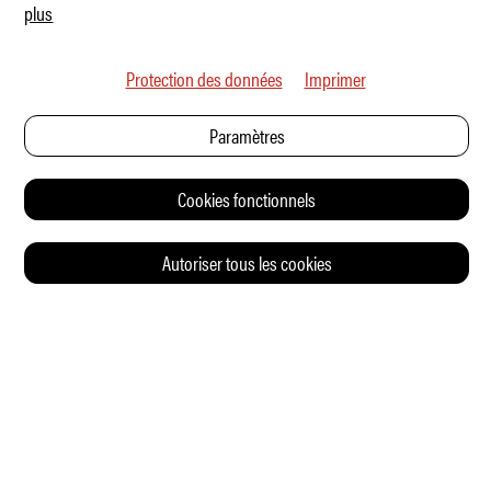
plus
Protection des données
Imprimer
Paramètres
Cookies fonctionnels
Autoriser tous les cookies
© 2026 Auto Illustrierte
CONTACT
CGV