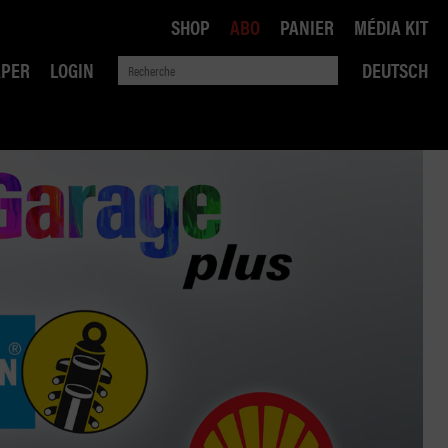
SHOP
ABO
PANIER
MÉDIA KIT
APER
LOGIN
DEUTSCH
QUE
ANSPORTS