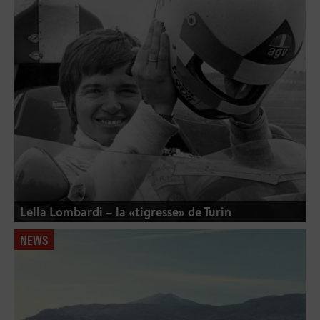
Lella Lombardi – la «tigresse» de Turin
NEWS