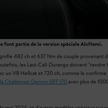
ne font partie de la version spéciale AlcHemi.
signifie 482 ch et 637 Nm de couple provenant d
Toutefois, les Last-Call-Durango doivent "rendr
vec un V8 Hellcat et 720 ch, comme le confirme
la Challenger Demon SRT 170
avec plus de 1000 
de mai 2024, et d'autres modèles spéciaux suivr