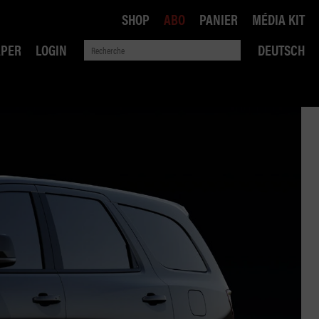
SHOP
ABO
PANIER
MÉDIA KIT
APER
LOGIN
DEUTSCH
QUE
ANSPORTS