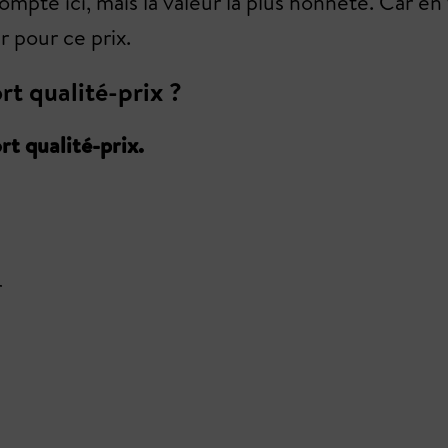
compte ici, mais la valeur la plus honnête. Car en
r pour ce prix.
rt qualité-prix ?
rt qualité-prix.
r