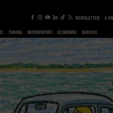
NEWSLETTER
E-P
IC
TUNING
MOTORSPORT
ECONOMIE
SERVICE
ROBIN ROAD
AI CONSEIL JURIDI
POLITIQUE DES TR
COMPÉTITION