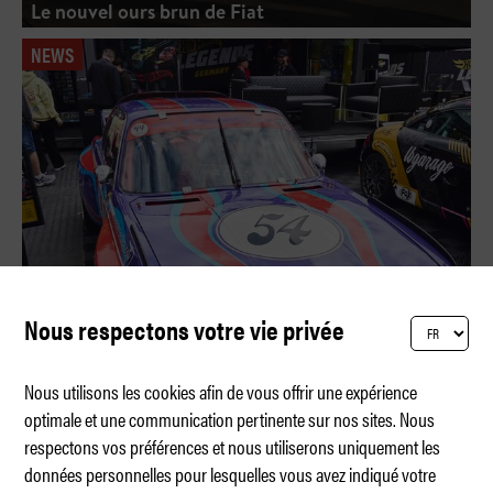
Le nouvel ours brun de Fiat
NEWS
Nous respectons votre vie privée
Nous utilisons les cookies afin de vous offrir une expérience
optimale et une communication pertinente sur nos sites. Nous
respectons vos préférences et nous utiliserons uniquement les
La BMW CSL 3,5 remporte la finale DACH
données personnelles pour lesquelles vous avez indiqué votre