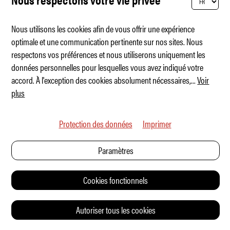
jusqu'à Jondal, à l'hôtel Hardanger House.
Au plus tard à ce moment-là, une sérénité
Nous utilisons les cookies afin de vous offrir une expérience
s'est installée chez nous, qui nous fait
optimale et une communication pertinente sur nos sites. Nous
penser que nous allons tout de même y
respectons vos préférences et nous utiliserons uniquement les
données personnelles pour lesquelles vous avez indiqué votre
arriver. Hardanger House dispose
accord. À l'exception des cookies absolument nécessaires,
...
Voir
directement devant la porte de quatre
plus
chargeurs pour les clients de l'hôtel, mais
Protection des données
Imprimer
avec "seulement" 22 kW. Ce qui me retient
de charger, c'est le fait que ces bornes
Paramètres
n'ont pas leur propre câble, je devrais donc
sortir l'un des trois câbles emportés dans la
Cookies fonctionnels
Taycan sous nos bagages, et il pleut aussi,
Autoriser tous les cookies
et ah non, on s'en sortira facilement