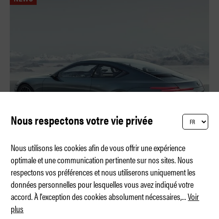
Nous respectons votre vie privée
Nous utilisons les cookies afin de vous offrir une expérience
optimale et une communication pertinente sur nos sites. Nous
respectons vos préférences et nous utiliserons uniquement les
Le « requin des Alpes » est de retour
données personnelles pour lesquelles vous avez indiqué votre
accord. À l'exception des cookies absolument nécessaires,
...
Voir
plus