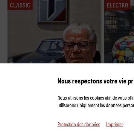
CLASSIC
ELECTRO
Skoda Ep
Nous respectons votre vie pr
Il Maestro di Torino
SUV pop
Nous utilisons les cookies afin de vous of
utiliserons uniquement les données person
Protection des données
Imprimer
© 2026 Auto Illustrierte