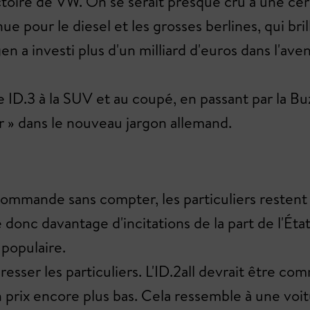
oire de VW. On se serait presque cru à une cérémo
e pour le diesel et les grosses berlines, qui b
en a investi plus d'un milliard d'euros dans l'ave
age ID.3 à la SUV et au coupé, en passant par la B
er » dans le nouveau jargon allemand.
commande sans compter, les particuliers restent 
donc davantage d'incitations de la part de l'Éta
 populaire.
resser les particuliers. L'ID.2all devrait être 
un prix encore plus bas. Cela ressemble à une voi