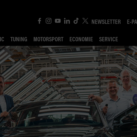
NEWSLETTER
E-P
IC
TUNING
MOTORSPORT
ECONOMIE
SERVICE
ROBIN ROAD
AI CONSEIL JURIDI
POLITIQUE DES TR
COMPÉTITION