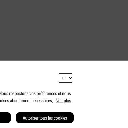
. Nous respectons vos préférences et nous
cookies absolument nécessaires,
...
Voir plus
Autoriser tous les cookies
T
CGV
CHARTE DE CONFIDENTIALITÉ
IMPRESSUM