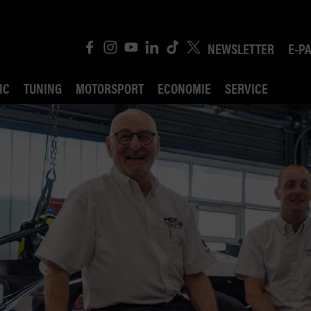
NEWSLETTER
E-P
IC
TUNING
MOTORSPORT
ECONOMIE
SERVICE
ROBIN ROAD
AI CONSEIL JURIDI
POLITIQUE DES TR
COMPÉTITION