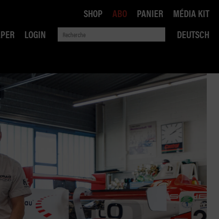
SHOP
ABO
PANIER
MÉDIA KIT
APER
LOGIN
DEUTSCH
QUE
ANSPORTS