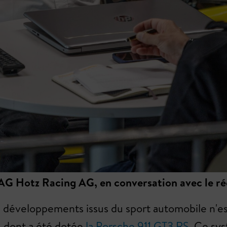
 Hotz Racing AG, en conversation avec le réda
es développements issus du sport automobile n'e
1, dont a été dotée
la Porsche 911 GT3 RS
. Ce sy