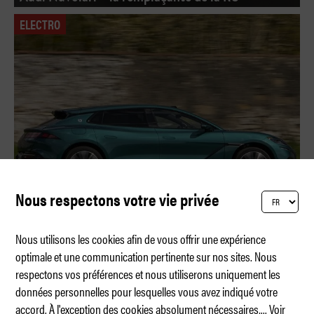
ELECTRO
Nous respectons votre vie privée
Nous utilisons les cookies afin de vous offrir une expérience
optimale et une communication pertinente sur nos sites. Nous
respectons vos préférences et nous utiliserons uniquement les
Denza Z9GT – La recharge éclair
données personnelles pour lesquelles vous avez indiqué votre
accord. À l'exception des cookies absolument nécessaires,
...
Voir