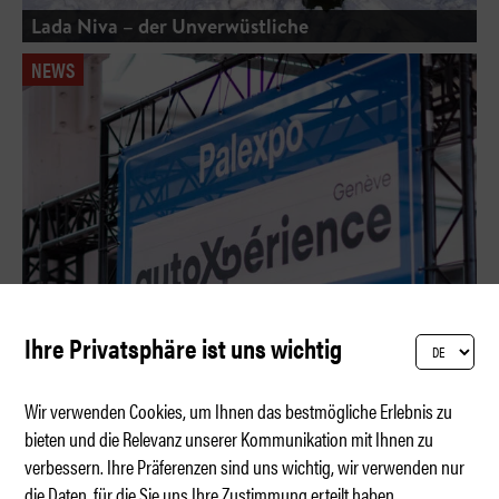
Lada Niva – der Unverwüstliche
NEWS
Ihre Privatsphäre ist uns wichtig
Wir verwenden Cookies, um Ihnen das bestmögliche Erlebnis zu
bieten und die Relevanz unserer Kommunikation mit Ihnen zu
verbessern. Ihre Präferenzen sind uns wichtig, wir verwenden nur
Schluss mit Schauen – hier wird gefahren
die Daten, für die Sie uns Ihre Zustimmung erteilt haben.