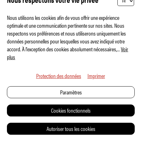
de moi, où on me voit monter et descendre
de la voiture pour la première fois. » La
Nous utilisons les cookies afin de vous offrir une expérience
optimale et une communication pertinente sur nos sites. Nous
Cooper est une voiture de course à moteur
respectons vos préférences et nous utiliserons uniquement les
arrière construite par John Cooper (qui
données personnelles pour lesquelles vous avez indiqué votre
accord. À l'exception des cookies absolument nécessaires,
...
Voir
deviendra plus tard Mini-Tuner). 24
plus
exemplaires de cette voiture de 500 kg
ont été construits. «C'était la première
Protection des données
Imprimer
voiture de course de Formule 1 à moteur
Paramètres
arrière, construite en 1958. Enzo Ferrari a ri
du concept et a dit : «Ce sont les chevaux
Cookies fonctionnels
qui tirent la voiture, pas l'inverse». Il avait
tort. Deux ans plus tard, Ferrari adoptait
Autoriser tous les cookies
également le moteur arrière. La