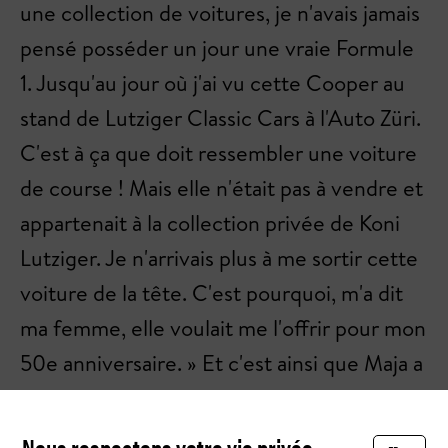
une collection de voitures, je n'avais jamais
pensé posséder un jour une vraie Formule
1. Jusqu'au jour où j'ai vu cette Cooper au
stand de Lutziger Classic Cars à l'Auto Züri.
C'est à ça que doit ressembler une voiture
de course ! Mais elle n'était pas à vendre et
appartenait à la collection privée de Koni
Lutziger. Je n'arrivais plus à me sortir cette
voiture de la tête. C'est pourquoi, m'a dit
ma femme, elle voulait me l'offrir pour mon
50e anniversaire. » Et c'est ainsi que Maja a
exaucé le souhait de son mari. « Maja a
cependant fait une vidéo très peu flatteuse
Nous respectons votre vie privée