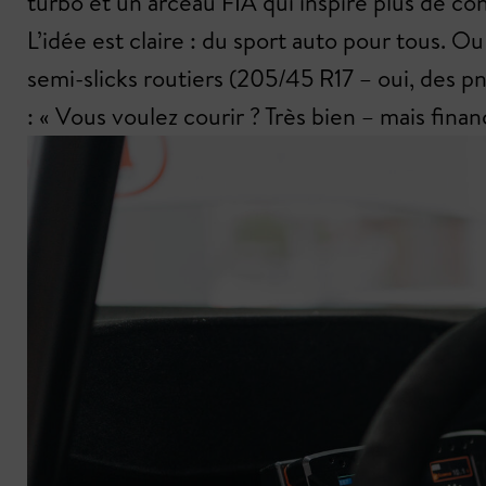
turbo et un arceau FIA qui inspire plus de c
L’idée est claire : du sport auto pour tous. 
semi-slicks routiers (205/45 R17 – oui, des 
: « Vous voulez courir ? Très bien – mais fin