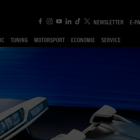
NEWSLETTER
E-P
IC
TUNING
MOTORSPORT
ECONOMIE
SERVICE
ROBIN ROAD
AI CONSEIL JURIDI
POLITIQUE DES TR
COMPÉTITION