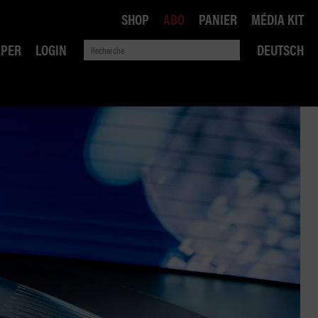
SHOP
ABO
PANIER
MÉDIA KIT
APER
LOGIN
DEUTSCH
QUE
ANSPORTS