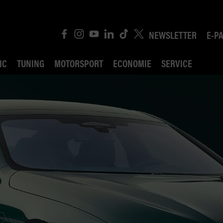
NEWSLETTER
E-P
IC
TUNING
MOTORSPORT
ECONOMIE
SERVICE
ROBIN ROAD
AI CONSEIL JURIDI
POLITIQUE DES TR
COMPÉTITION