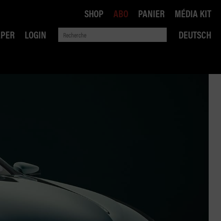
SHOP
ABO
PANIER
MÉDIA KIT
APER
LOGIN
DEUTSCH
QUE
ANSPORTS