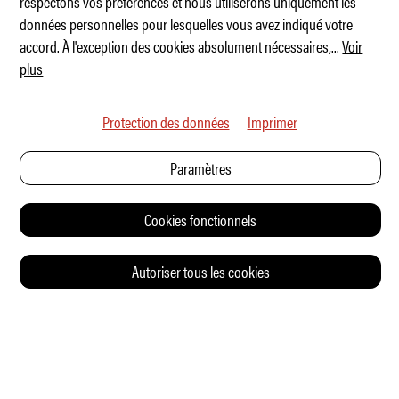
respectons vos préférences et nous utiliserons uniquement les
Le « Biedermann-Express »
données personnelles pour lesquelles vous avez indiqué votre
accord. À l'exception des cookies absolument nécessaires,
...
Voir
plus
Protection des données
Imprimer
Paramètres
Cookies fonctionnels
Autoriser tous les cookies
© 2026 Auto Illustrierte